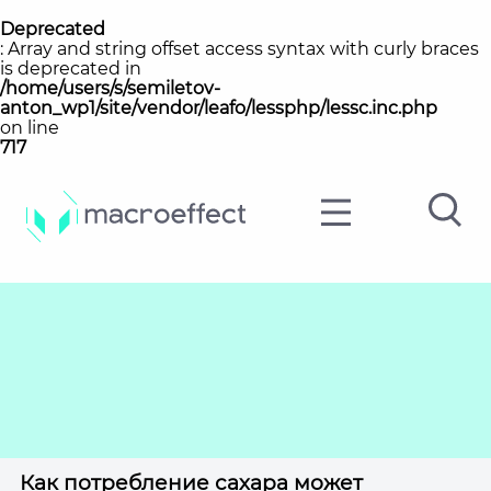
Deprecated
: Array and string offset access syntax with curly braces
is deprecated in
/home/users/s/semiletov-
anton_wp1/site/vendor/leafo/lessphp/lessc.inc.php
on line
717
Как потребление сахара может