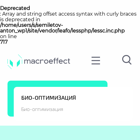
Deprecated
: Array and string offset access syntax with curly braces
is deprecated in
/home/users/s/semiletov-
anton_wp1/site/vendor/leafo/lessphp/lessc.inc.php
on line
717
БИО-ОПТИМИЗАЦИЯ
Био-оптимизация