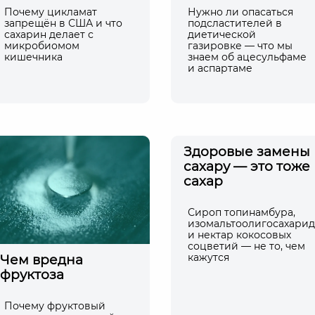
Почему цикламат
Нужно ли опасаться
запрещён в США и что
подсластителей в
сахарин делает с
диетической
микробиомом
газировке — что мы
кишечника
знаем об ацесульфаме
и аспартаме
Здоровые замены
сахару — это тоже
сахар
Сироп топинамбура,
изомальтоолигосахари
и нектар кокосовых
соцветий — не то, чем
кажутся
Чем вредна
фруктоза
Почему фруктовый