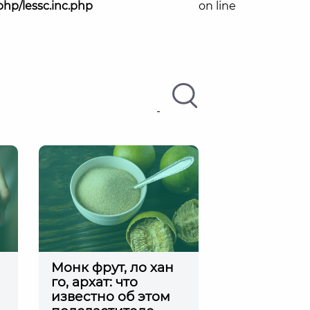
php/lessc.inc.php
on line
й
Монк фрут, ло хан
го, архат: что
известно об этом