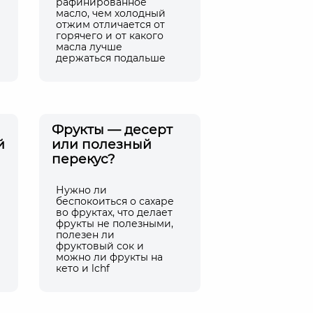
рафинированное
масло, чем холодный
отжим отличается от
горячего и от какого
масла лучше
держаться подальше
Фрукты — десерт
й
или полезный
перекус?
Нужно ли
беспокоиться о сахаре
во фруктах, что делает
фрукты не полезными,
полезен ли
фруктовый сок и
можно ли фрукты на
кето и lchf