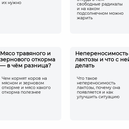
их нужно
свободные радикалы
и на каком
подсолнечном можно
жарить
Мясо травяного и
Непереносимость
зернового откорма
лактозы и что с не
— в чём разница?
делать
Чем кормят коров на
Что такое
мясном и зерновом
непереносимость
откорме и мясо какого
лактозы, почему она
откорма полезнее
появляется и как
улучшить ситуацию