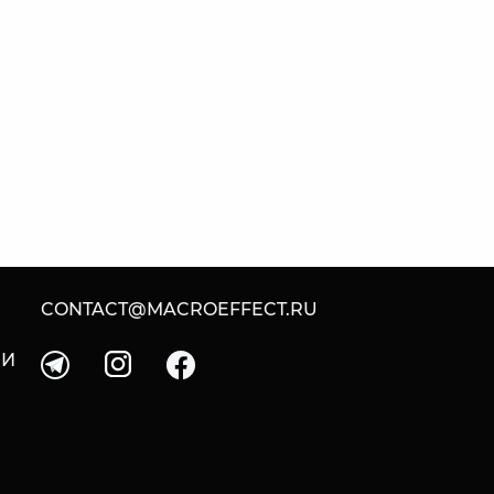
CONTACT@MACROEFFECT.RU
 И