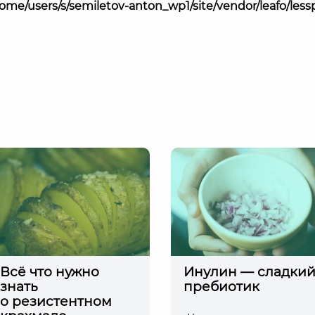
ome/users/s/semiletov-anton_wp1/site/vendor/leafo/less
Всё что нужно
Инулин — сладки
знать
пребиотик
о резистентном