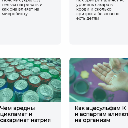
Почему сукралозу
Как эритрит влияет на
нельзя нагревать и
уровень сахара в
как она влияет на
крови и сколько
микробиоту
эритрита безопасно
есть детям
Чем вредны
Как ацесульфам К
цикламат и
и аспартам влияю
сахаринат натрия
на организм